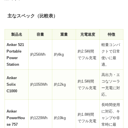
主なスペック（比較表）
製品名
容量
重量
充電速度
特徴
Anker 521
軽量コンパ
Portable
約2.5時間
クトで日常
約256Wh
約4kg
Power
でフル充電
使いに最
Station
適。
高出力・エ
Anker
約1.5時間
コなソーラ
Solix
約1050Wh
約12kg
でフル充電
ー充電に対
C1000
応。
長時間使用
Anker
に対応、キ
約1.8時間
PowerHou
約1229Wh
約19kg
ャンプや非
でフル充電
se 757
常時に最