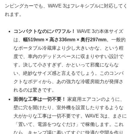
ンピングカーでも、WAVE 3はフレキシブルに対応してく
れます。
コンパクトなのにパワフル！
WAVE 3の本体サイズ
は、
幅519mm × 高さ336mm × 奥行297mm
。一般的
なポータブル冷蔵庫より少し大きいかな、という程
度で、車内のデッドスペースに収まりやすい設計で
す。決して小さすぎず、かといって邪魔にならな
い、絶妙なサイズ感と言えるでしょう。このコンパ
クトなボディから、あの強力な冷暖房能力が発揮さ
れるのは驚きです。
面倒な工事は一切不要！
家庭用エアコンのように、
壁に穴を開けたり、室外機を設置したりするような
大がかりな工事は一切不要です。WAVE 3は、まさに
「置いて、電源をつなぐだけ」で稼働します。これ
なら、キャンプ場に着いてすぐに快適な空間を作り