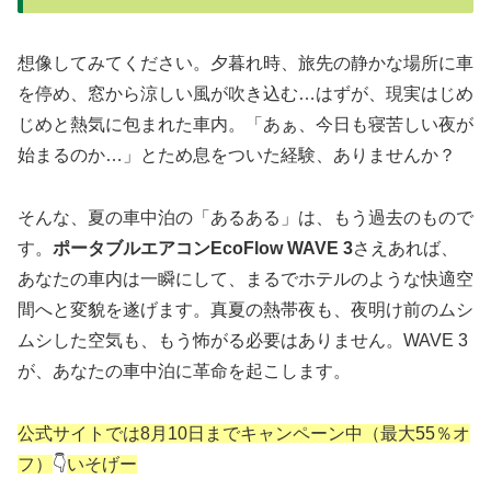
想像してみてください。夕暮れ時、旅先の静かな場所に車
を停め、窓から涼しい風が吹き込む…はずが、現実はじめ
じめと熱気に包まれた車内。「あぁ、今日も寝苦しい夜が
始まるのか…」とため息をついた経験、ありませんか？
そんな、夏の車中泊の「あるある」は、もう過去のもので
す。
ポータブルエアコンEcoFlow WAVE 3
さえあれば、
あなたの車内は一瞬にして、まるでホテルのような快適空
間へと変貌を遂げます。真夏の熱帯夜も、夜明け前のムシ
ムシした空気も、もう怖がる必要はありません。WAVE 3
が、あなたの車中泊に革命を起こします。
公式サイトでは8月10日までキャンペーン中（最大55％オ
フ）
👇
いそげー