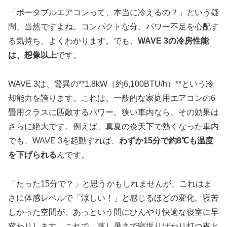
「ポータブルエアコンって、本当に冷えるの？」という疑
問、当然ですよね。コンパクトな分、パワー不足を心配す
る気持ち、よくわかります。でも、
WAVE 3の冷房性能
は、想像以上
です。
WAVE 3は、驚異の**1.8kW（約6,100BTU/h）**という冷
却能力を誇ります。これは、一般的な家庭用エアコンの6
畳用クラスに匹敵するパワー。狭い車内なら、その効果は
さらに絶大です。例えば、真夏の炎天下で熱くなった車内
でも、WAVE 3を起動すれば、
わずか15分で約8℃も温度
を下げられる
んです。
「たった15分で？」と思うかもしれませんが、これはま
さに体感レベルで「涼しい！」と感じるほどの変化。寝苦
しかった空間が、あっという間にひんやり快適な寝室に早
変わりします。これで、蒸し暑さで寝返りばかり打つ夜と