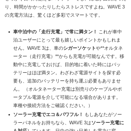
り、時間がかかったりしたらストレスですよね。WAVE 3
の充電方法は、驚くほど多彩でスマートです。
車中泊中の「走行充電」で常に満タン！
これが車中
泊ユーザーにとって最も嬉しいポイントかもしれま
せん。WAVE 3は、車の
シガーソケット
や**オルタネ
ーター（走行充電）**からも充電が可能なんです。移
動中に充電しておけば、目的地に着いた時にはバッ
テリーはほぼ満タン。わざわざ電源サイトを探す必
要も、追加のバッテリーを持ち運ぶ必要もありませ
ん。 （オルタネーター充電は別売りのケーブルやポ
ータブル電源を介して可能になる場合があります。
車種や接続方法をご確認ください。）
ソーラー充電でエコ＆パワフル！
もしあなたがソー
ラーパネルをお持ちなら、WAVE 3は
ソーラー充電に
も対応
しています。日中の強い日差しを電力に変