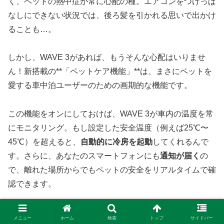
く、ペットの熱中症が常に心配の種。エアコンをつけっぱ
なしにできない状況では、後ろ髪を引かれる思いで出かけ
ることも…。
しかし、WAVE 3があれば、もうそんな心配はいりませ
ん！新搭載の**「ペットケア機能」**は、まさにペットを
愛する車中泊ユーザーのための画期的な機能です。
この機能をオンにしておけば、WAVE 3が車内の温度を常
にモニタリング。もし設定した安全温度（例えば25℃〜
45℃）を超えると、
自動的に冷房を起動
してくれるんで
す。さらに、あなたのスマートフォンにも
通知が届く
の
で、離れた場所からでもペットの安全をリアルタイムで確
認できます。
「まさか、エアコンが自動で動くなんて！」と思うかもし
メニュー
ホーム
検索
トップ
サイドバー