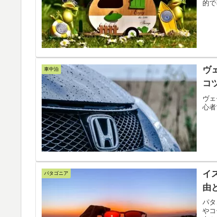
的で
ヴ
車中泊
コ
ヴェ
心者
イ
パタゴニア
由
パタ
やコ