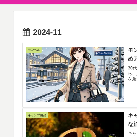
2024-11
モ
モンベル
め
30
ら、
を兼
キ
キャンプ用品
な
キャ