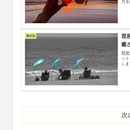
力を
琵
車中泊
癒
琵琶
ット
しま
次