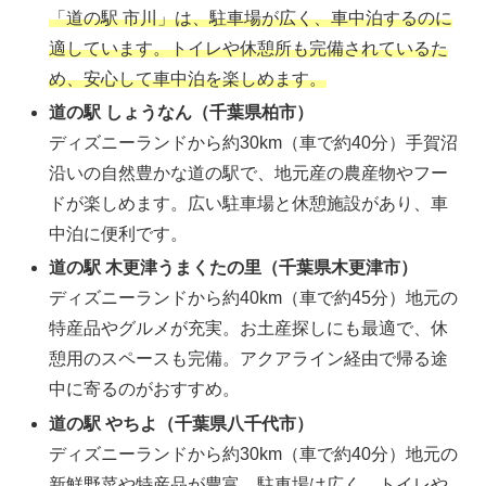
「道の駅 市川」は、駐車場が広く、車中泊するのに
適しています。トイレや休憩所も完備されているた
め、安心して車中泊を楽しめます。
道の駅 しょうなん（千葉県柏市）
ディズニーランドから約30km（車で約40分）手賀沼
沿いの自然豊かな道の駅で、地元産の農産物やフー
ドが楽しめます。広い駐車場と休憩施設があり、車
中泊に便利です。
道の駅 木更津うまくたの里（千葉県木更津市）
ディズニーランドから約40km（車で約45分）地元の
特産品やグルメが充実。お土産探しにも最適で、休
憩用のスペースも完備。アクアライン経由で帰る途
中に寄るのがおすすめ。
道の駅 やちよ（千葉県八千代市）
ディズニーランドから約30km（車で約40分）地元の
新鮮野菜や特産品が豊富。駐車場は広く、トイレや