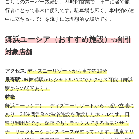
こちらのスーパー銭湯は、24時間営業で、車中泊者や旅
行者にとって非常に便利です。駐車場も広く、車中泊の途
中に立ち寄って汗を流すには理想的な場所です。
舞浜ユーシア（おすすめ施設）
割引
👈
対象店舗
アクセス
:
ディズニーリゾートから車で約10分
最寄駅
: JR舞浜駅からシャトルバスでアクセス可能（舞浜
駅からの送迎あり）
特徴
舞浜ユーラシアは、ディズニーリゾートからも近い立地に
あり、24時間営業の温浴施設を併設したホテルです。日
帰り利用ができ、深夜でもリラックスできる温泉とサウ
ナ、リラクゼーションスペースが整っています。温泉エリ