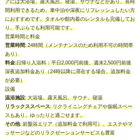
アには大浴場、露天風呂、寝湯、サウナなどがあり、長時
間利用できるため、車中泊や深夜にリフレッシュしたい方
におすすめです。タオルや館内着のレンタルも完備してお
り、手ぶらでも利用可能です。
営業時間と料金
営業時間
: 24時間（メンテナンスのため利用不可の時間帯
あり）
料金
:日帰り入浴料：平日2,000円前後、週末2,500円前後
深夜追加料金あり（24時以降に滞在する場合、追加料金
が必要）
設備
温浴施設
: 大浴場、露天風呂、サウナ、寝湯
リラックススペース
: リクライニングチェアや仮眠スペー
スもあり、ゆったりと過ごせます。
その他
: 岩盤浴エリア（追加料金で利用可）、エステやマ
ッサージなどのリラクゼーションサービスも豊富