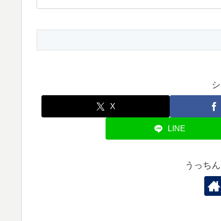
シ
X
LINE
うっちん