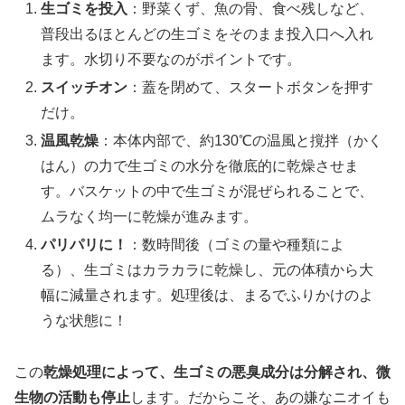
生ゴミを投入
：野菜くず、魚の骨、食べ残しなど、
普段出るほとんどの生ゴミをそのまま投入口へ入れ
ます。水切り不要なのがポイントです。
スイッチオン
：蓋を閉めて、スタートボタンを押す
だけ。
温風乾燥
：本体内部で、約130℃の温風と撹拌（かく
はん）の力で生ゴミの水分を徹底的に乾燥させま
す。バスケットの中で生ゴミが混ぜられることで、
ムラなく均一に乾燥が進みます。
パリパリに！
：数時間後（ゴミの量や種類によ
る）、生ゴミはカラカラに乾燥し、元の体積から大
幅に減量されます。処理後は、まるでふりかけのよ
うな状態に！
この
乾燥処理によって、生ゴミの悪臭成分は分解され、微
生物の活動も停止
します。だからこそ、あの嫌なニオイも