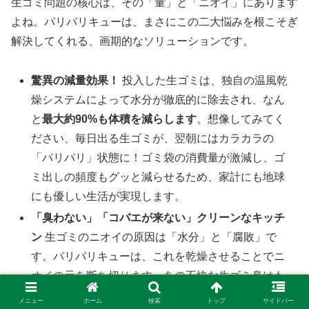
生ゴミ問題の核心は、その「量」と「ニオイ」にあります
よね。パリパリキューは、まさにこの二大悩みを根こそぎ
解決してくれる、画期的なソリューションです。
驚異の減量効果！
投入した生ゴミは、独自の温風乾
燥システムによって水分が徹底的に除去され、なん
と
最大約90%も体積を減らします
。想像してみてく
ださい、毎日出る生ゴミが、翌朝にはカラカラの
「パリパリ」状態に！ゴミ袋の消費量が激減し、ゴ
ミ出しの頻度もグッと減らせるため、家計にも地球
にも優しい生活が実現します。
「臭わない」「コバエが来ない」クリーンなキッチ
ン
生ゴミのニオイの原因は「水分」と「腐敗」で
す。パリパリキューは、これを乾燥させることでニ
オイの元を断ち切ります。あの不快な生ゴミ臭はも
ちろん、それにつられてやってくる
コバエも激減！
メニュー
ホーム
検索
トップ
サイドバー