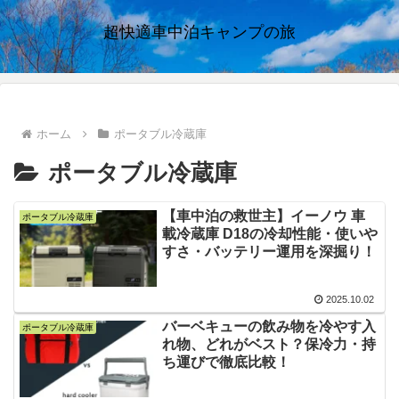
超快適車中泊キャンプの旅
ホーム
ポータブル冷蔵庫
ポータブル冷蔵庫
【車中泊の救世主】イーノウ 車
ポータブル冷蔵庫
載冷蔵庫 D18の冷却性能・使いや
すさ・バッテリー運用を深掘り！
2025.10.02
バーベキューの飲み物を冷やす入
ポータブル冷蔵庫
れ物、どれがベスト？保冷力・持
ち運びで徹底比較！