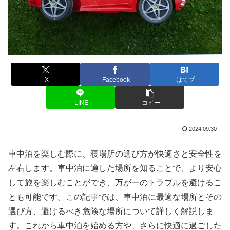
X
Facebook
はてブ
LINE
コピー
2024.09.30
車中泊を楽しむ際に、寝場所の選び方が快適さと安全性を
左右します。車中泊に適した場所を知ることで、より安心
して旅を楽しむことができ、万が一のトラブルを避けるこ
とも可能です。この記事では、車中泊に最適な場所とその
選び方、避けるべき危険な場所について詳しく解説しま
す。これから車中泊を始める方や、さらに快適に過ごした