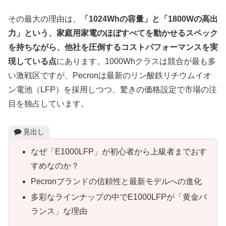
その最大の理由は、
「1024Whの容量」と「1800Wの高出
力」という、家庭用家電のほぼすべてを動かせるスペック
を持ちながら、他社を圧倒するコストパフォーマンスを実
現している点
にあります。1000Whクラスは競合が最も多
い激戦区ですが、Pecronは最新のリン酸鉄リチウムイオ
ン電池（LFP）を採用しつつ、驚きの価格設定で市場の注
目を独占しています。
見出し
なぜ「E1000LFP」が初心者から上級者までおす
すめなのか？
Pecronブランドの信頼性と最新モデルへの進化
多彩なラインナップの中でE1000LFPが「黄金バ
ランス」な理由