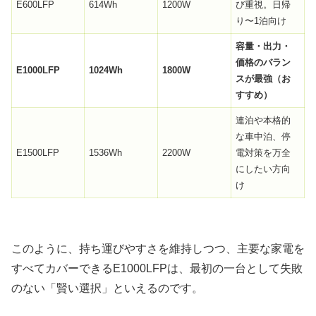
E600LFP
614Wh
1200W
び重視。日帰
り〜1泊向け
容量・出力・
価格のバラン
E1000LFP
1024Wh
1800W
スが最強（お
すすめ）
連泊や本格的
な車中泊、停
E1500LFP
1536Wh
2200W
電対策を万全
にしたい方向
け
このように、持ち運びやすさを維持しつつ、主要な家電を
すべてカバーできるE1000LFPは、最初の一台として失敗
のない「賢い選択」といえるのです。