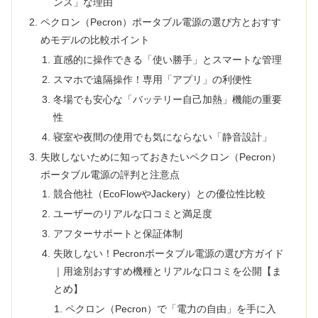
ンス」な理由
ペクロン（Pecron）ポータブル電源の選び方とおすす
めモデルの比較ポイント
直感的に操作できる「使い勝手」とスマートな管理
スマホで遠隔操作！専用「アプリ」の利便性
冬場でも安心な「バッテリー自己加熱」機能の重要
性
寝室や夜間の使用でも気にならない「静音設計」
失敗しないために知っておきたいペクロン（Pecron）
ポータブル電源の評判と注意点
競合他社（EcoFlowやJackery）との優位性比較
ユーザーのリアルな口コミと満足度
アフターサポートと保証体制
失敗しない！Pecronポータブル電源の選び方ガイド
｜用途別おすすめ機種とリアルな口コミを公開【ま
とめ】
ペクロン（Pecron）で「電力の自由」を手に入