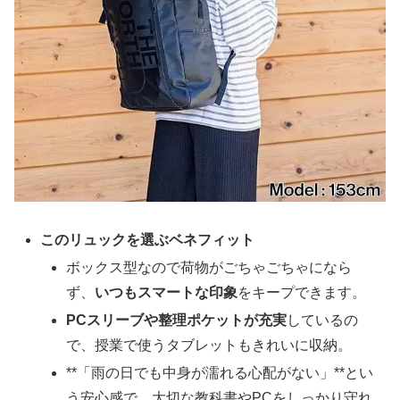
このリュックを選ぶベネフィット
ボックス型なので荷物がごちゃごちゃになら
ず、
いつもスマートな印象
をキープできます。
PCスリーブや整理ポケットが充実
しているの
で、授業で使うタブレットもきれいに収納。
**「雨の日でも中身が濡れる心配がない」**とい
う安心感で、大切な教科書やPCをしっかり守れ