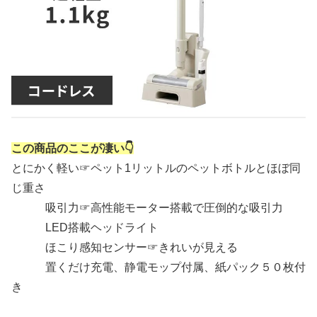
この商品のここが凄い👇
とにかく軽い☞ペット1リットルのペットボトルとほぼ同
じ重さ
吸引力☞高性能モーター搭載で圧倒的な吸引力
LED搭載ヘッドライト
ほこり感知センサー☞きれいが見える
置くだけ充電、静電モップ付属、紙パック５０枚付
き