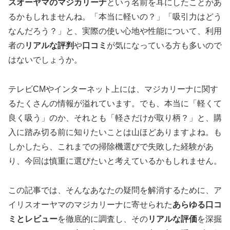
スオーヤマのマジカリーナ
という名前を耳にしたことがあ
るかもしれませんね。「本当に軽いの？」「吸引力はどう
なんだろう？」と、実際の使い心地や性能について、利用
者の
リアルな評判
や
口コミ
が気になっている方も多いので
はないでしょうか。
テレビCMやインターネット上には、マジカリーナに関す
るたくさんの情報が溢れています。でも、本当に「軽くて
良く吸う」のか、それとも「軽さだけが取り柄？」と、購
入に踏み切る前に知りたいことは山ほどありますよね。も
しかしたら、これまでの掃除機選びで失敗した経験があ
り、今回は慎重に選びたいと考えているかもしれません。
この記事では、そんなあなたの疑問を解消するために、ア
イリスオーヤマのマジカリーナに寄せられた
あらゆる口コ
ミとレビュー
を徹底的に調査し、その
リアルな評価
を深掘