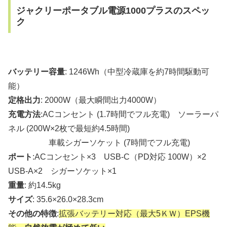
ジャクリーポータブル電源1000プラスのスペッ
ク
バッテリー容量
: 1246Wh（中型冷蔵庫を約7時間駆動可
能）
定格出力
: 2000W（最大瞬間出力4000W）
充電方法
:ACコンセント (1.7時間でフル充電) ソーラーパ
ネル (200W×2枚で最短約4.5時間)
車載シガーソケット (7時間でフル充電)
ポート
:ACコンセント×3 USB-C（PD対応 100W）×2
USB-A×2 シガーソケット×1
重量
: 約14.5kg
サイズ
: 35.6×26.0×28.3cm
その他の特徴
:
拡張バッテリー対応（最大5ＫＷ）EPS機