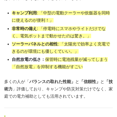
キャンプ利用
: 「中型の電動クーラーや炊飯器を同時
に使えるのが便利！」
非常時の備え
: 「停電時にスマホやライトだけでな
く、電気ポットまで動かせたのは驚き。」
ソーラーパネルとの相性
: 「太陽光で効率よく充電で
きるのが環境にも優しくていい。」
自然放電の低さ：
保管時に電池残量が減ってしまう
「自然放電」を抑制する機能がすごい
多くの人が「
バランスの取れた性能」
と
「信頼性」
と
「技
術力
」評価しており、キャンプや防災対策だけでなく、家
庭での電力補助としても活用されています。