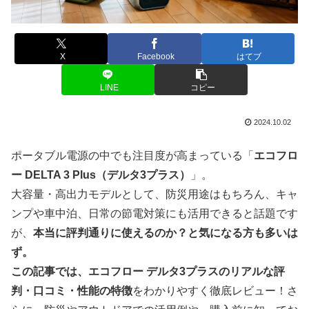
X
Facebook
はてブ
LINE
コピー
2024.10.02
ポータブル電源の中でも注目度が高まっている「
エコフロ
ー DELTA 3 Plus（デルタ3プラス）
」。
大容量・高出力モデルとして、防災用途はもちろん、キャ
ンプや車中泊、日常の節電対策にも活用できると話題です
が、
本当に評判通りに使えるのか？
と気になる方も多いは
ず。
この記事では、エコフロー デルタ3プラスの
リアルな評
判・口コミ・性能の特徴
をわかりやすく徹底レビュー！さ