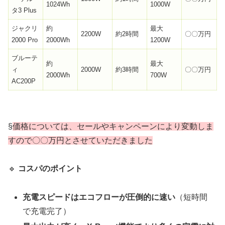
1024Wh
1000W
タ3 Plus
ジャクリ
約
最大
2200W
約2時間
〇〇万円
2000 Pro
2000Wh
1200W
ブルーテ
約
最大
ィ
2000W
約3時間
〇〇万円
2000Wh
700W
AC200P
§
価格については、セールやキャンペーンにより変動しま
すので〇〇万円とさせていただきました
🔹
コスパのポイント
充電スピードはエコフローが圧倒的に速い
（短時間
で充電完了）