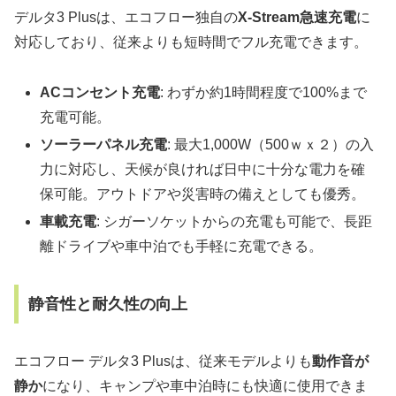
デルタ3 Plusは、エコフロー独自の
X-Stream急速充電
に
対応しており、従来よりも短時間でフル充電できます。
ACコンセント充電
: わずか約1時間程度で100%まで
充電可能。
ソーラーパネル充電
: 最大1,000W（500ｗｘ２）の入
力に対応し、天候が良ければ日中に十分な電力を確
保可能。アウトドアや災害時の備えとしても優秀。
車載充電
: シガーソケットからの充電も可能で、長距
離ドライブや車中泊でも手軽に充電できる。
静音性と耐久性の向上
エコフロー デルタ3 Plusは、従来モデルよりも
動作音が
静か
になり、キャンプや車中泊時にも快適に使用できま