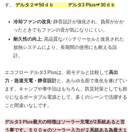
す。
デルタ２☞50ｄｂ デルタ3 Plus☞30ｄｂ
冷却ファンの改良
: 静音設計が強化され、負荷がかか
ったときでもファンの音が気になりにくい。
耐久性の向上
: 高品質なバッテリーセルと改良された
放熱システムにより、長期間の使用にも耐える設
計。
エコフロー デルタ3 Plusは、前モデルと比較して
高出
力・急速充電・静音設計
と、あらゆる面で進化を遂げてい
ます。キャンプや車中泊はもちろん、防災対策としても頼
りになるポータブル電源として、多くのシーンで活躍する
こと間違いなしです。
デルタ3 Plus最大の特徴はソーラー充電が2系統あると言
う事です。５００ｗのソーラー入力が２系統ある為最大１